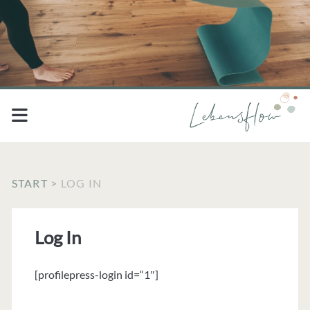
START
>
LOG IN
Log In
[profilepress-login id=“1″]