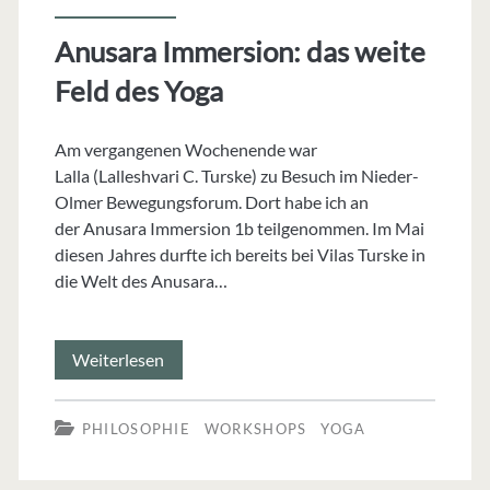
Anusara Immersion: das weite
Feld des Yoga
Am vergangenen Wochenende war
Lalla (Lalleshvari C. Turske) zu Besuch im Nieder-
Olmer Bewegungsforum. Dort habe ich an
der Anusara Immersion 1b teilgenommen. Im Mai
diesen Jahres durfte ich bereits bei Vilas Turske in
die Welt des Anusara…
Anusara
Weiterlesen
Immersion:
PHILOSOPHIE
WORKSHOPS
YOGA
das
weite