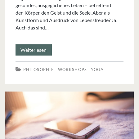
gesundes, ausgeglichenes Leben – betreffend
den Körper, den Geist und die Seele. Aber als
Kunstform und Ausdruck von Lebensfreude? Ja!
Auch das sind…
(Anusara)
Weiterlesen
Yoga
PHILOSOPHIE
WORKSHOPS
YOGA
als
Ausdruck
von
Kreativität
und
Lebensfreude