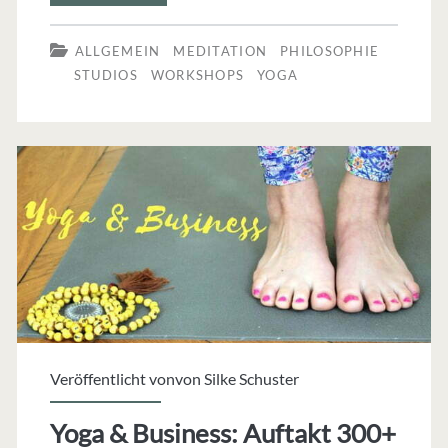
Yoga
ALLGEMEIN
MEDITATION
PHILOSOPHIE
Bodyflow
STUDIOS
WORKSHOPS
YOGA
–
Was
ist
das?
Veröffentlicht vonvon
Silke Schuster
Yoga & Business: Auftakt 300+