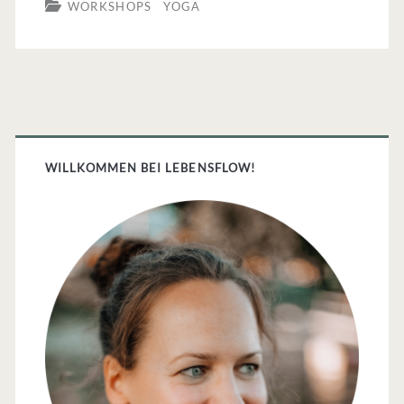
WORKSHOPS
YOGA
Schlafstörungen:
Workshop
mit
Max
Primäre
Strom
Sidebar
WILLKOMMEN BEI LEBENSFLOW!