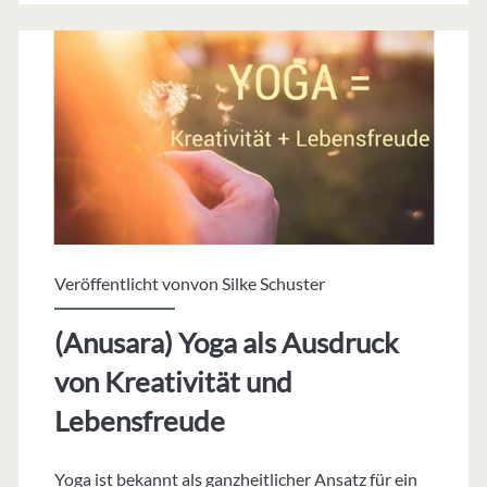
mit
Aerial
Yoga
Veröffentlicht vonvon
Silke Schuster
(Anusara) Yoga als Ausdruck
von Kreativität und
Lebensfreude
Yoga ist bekannt als ganzheitlicher Ansatz für ein