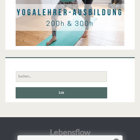
Suche
nach:
Lebensflow