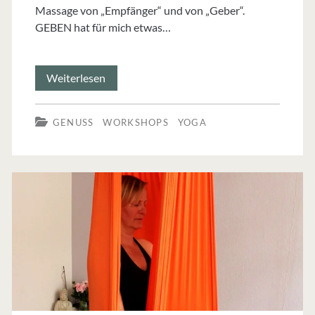
Massage von „Empfänger“ und von „Geber“.
GEBEN hat für mich etwas…
Thai
Weiterlesen
Yoga
GENUSS
WORKSHOPS
YOGA
Massage:
Heilen
mit
den
Händen