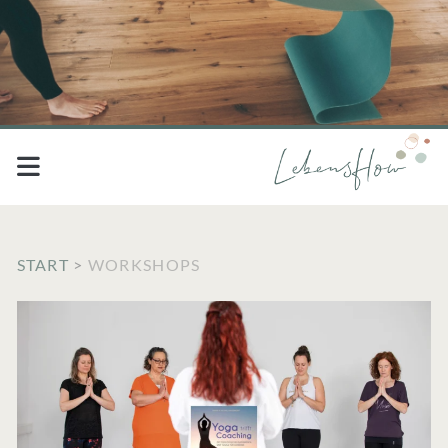
START
>
WORKSHOPS
Kategorie:
<span>Workshops</sp