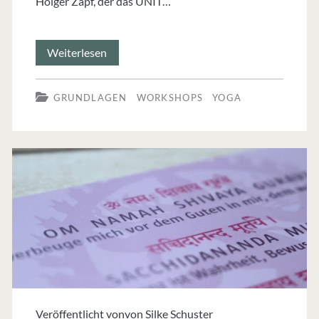
Holger Zapf, der das UNIT…
Alignment
Weiterlesen
&
GRUNDLAGEN
WORKSHOPS
YOGA
Anatomie
im
UNIT
Yoga
Veröffentlicht vonvon
Silke Schuster