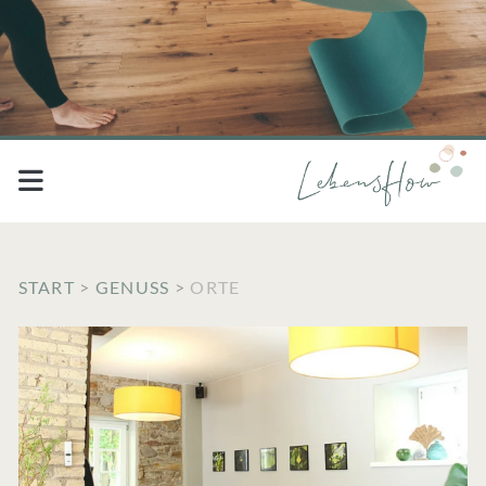
START
>
GENUSS
>
ORTE
Kategorie:
<span>Orte</span>