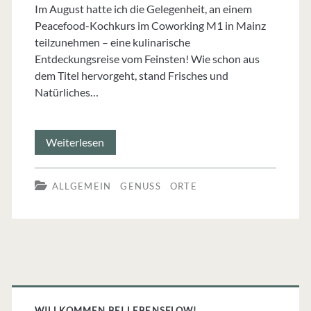
Im August hatte ich die Gelegenheit, an einem
Peacefood-Kochkurs im Coworking M1 in Mainz
teilzunehmen – eine kulinarische
Entdeckungsreise vom Feinsten! Wie schon aus
dem Titel hervorgeht, stand Frisches und
Natürliches…
Peacefood
Weiterlesen
–
ALLGEMEIN
GENUSS
ORTE
natürlich
kochen,
friedlich
essen
Primäre
WILLKOMMEN BEI LEBENSFLOW!