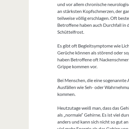
und vor allem chronische neurologis
an stärksten Kopfschmerzen, der gan
teilweise völlig erschlagen. Oft bes
Betroffene haben auch Durchfall in d
Schüttelfrost.
Es gibt oft Begleitsymptome wie Lic
Gerüche können als störend oder so
haben Betroffene oft Nackenschmerz
Grippe kommen vor.
Bei Menschen, die eine sogenannte 
Ausfällen wie Seh- oder Wahrnehm
kommen.
Heutzutage weiß man, dass das Gehi
als „normale“ Gehirne. Es ist viel du
anders und kann sich nicht so gut a
viel mehr Energie als das Gehirn v