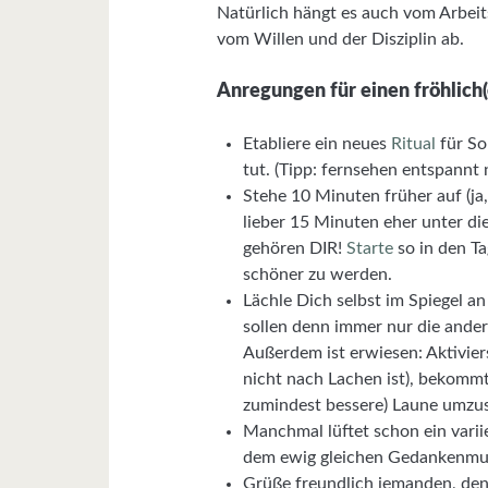
Natürlich hängt es auch vom Arbeit
vom Willen und der Disziplin ab.
Anregungen für einen fröhlich(
Etabliere ein neues
Ritual
für So
tut. (Tipp: fernsehen entspannt 
Stehe 10 Minuten früher auf (ja
lieber 15 Minuten eher unter d
gehören DIR!
Starte
so in den Ta
schöner zu werden.
Lächle Dich selbst im Spiegel 
sollen denn immer nur die and
Außerdem ist erwiesen: Aktivie
nicht nach Lachen ist), bekommt
zumindest bessere) Laune umzus
Manchmal lüftet schon ein variie
dem ewig gleichen Gedankenmu
Grüße freundlich jemanden, den