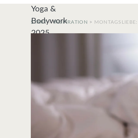
START
>
INSPIRATION
>
MONTAGSLIEBE: