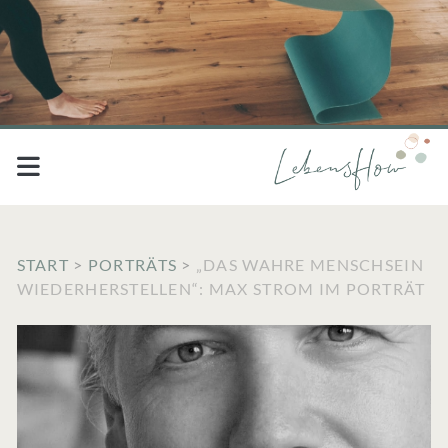
START
>
PORTRÄTS
>
„DAS WAHRE MENSCHSEIN
WIEDERHERSTELLEN“: MAX STROM IM PORTRÄT