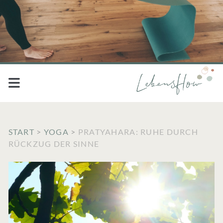
START
>
YOGA
>
PRATYAHARA: RUHE DURCH
RÜCKZUG DER SINNE