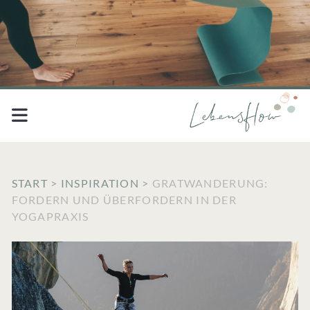
START
>
INSPIRATION
>
GRATWANDERUNG:
FORDERN UND ÜBERFORDERN IN DER
YOGAPRAXIS