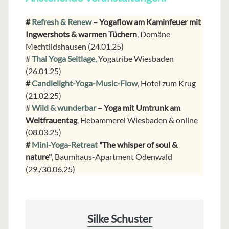
#
Refresh & Renew
– Yogaflow am Kaminfeuer mit
Ingwershots & warmen Tüchern
, Domäne
Mechtildshausen (24.01.25)
#
Thai Yoga Seitlage
, Yogatribe Wiesbaden
(26.01.25)
#
Candlelight-Yoga-Music-Flow
, Hotel zum Krug
(21.02.25)
#
Wild & wunderbar
– Yoga mit Umtrunk am
Weltfrauentag
, Hebammerei Wiesbaden & online
(08.03.25)
#
Mini-Yoga-Retreat
"The whisper of soul &
nature"
, Baumhaus-Apartment Odenwald
(29./30.06.25)
Silke Schuster