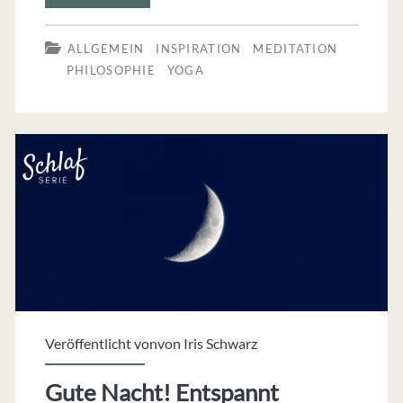
&
ALLGEMEIN
INSPIRATION
MEDITATION
Co.
PHILOSOPHIE
YOGA
–
wie
du
deinen
Unruhegeist
bändigst
Veröffentlicht vonvon
Iris Schwarz
Gute Nacht! Entspannt