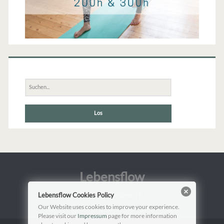
Suche
nach:
Lebensflow
Yoga & Bodywork
Lebensflow Cookies Policy
Our Website uses cookies to improve your experience.
Please visit our
Impressum
page for more information