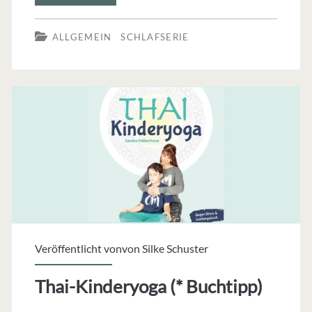
die
ALLGEMEIN
SCHLAFSERIE
richtige
Einrichtung
für
einen
guten
Schlaf
Veröffentlicht vonvon
Silke Schuster
Thai-Kinderyoga (* Buchtipp)