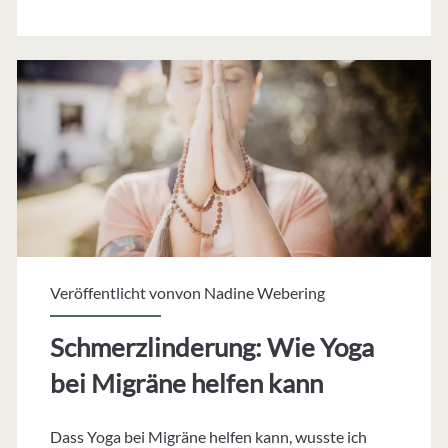
ich
im
Flow“
–
Sonja
Neumann
im
Porträt
Veröffentlicht vonvon
Nadine Webering
Schmerzlinderung: Wie Yoga
bei Migräne helfen kann
Dass Yoga bei Migräne helfen kann, wusste ich