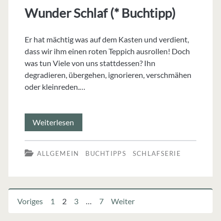
Wunder Schlaf (* Buchtipp)
Er hat mächtig was auf dem Kasten und verdient,
dass wir ihm einen roten Teppich ausrollen! Doch
was tun Viele von uns stattdessen? Ihn
degradieren, übergehen, ignorieren, verschmähen
oder kleinreden.…
Wunder
Weiterlesen
Schlaf
ALLGEMEIN
BUCHTIPPS
SCHLAFSERIE
(*
Buchtipp)
Seitennummerierung
Voriges
1
2
3
…
7
Weiter