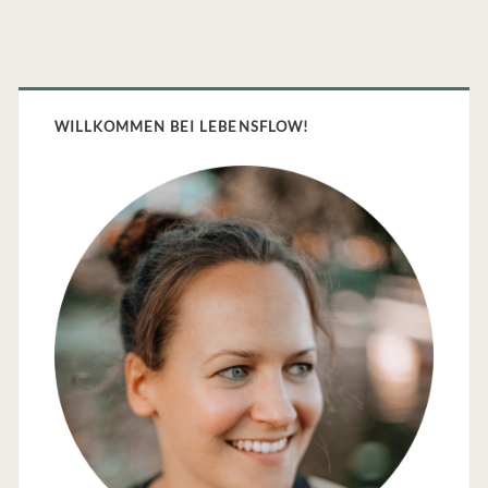
der
Beiträge
Primäre
Sidebar
WILLKOMMEN BEI LEBENSFLOW!