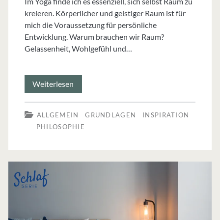
Im Yoga finde ich es essenziell, sich selbst Raum zu
kreieren. Körperlicher und geistiger Raum ist für
mich die Voraussetzung für persönliche
Entwicklung. Warum brauchen wir Raum?
Gelassenheit, Wohlgefühl und…
Asanas,
Weiterlesen
Atem,
ALLGEMEIN
GRUNDLAGEN
INSPIRATION
Geist:
PHILOSOPHIE
Raum
kreieren
im
Yoga