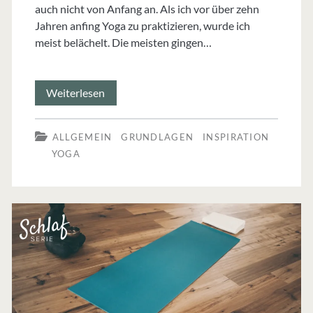
auch nicht von Anfang an. Als ich vor über zehn
Jahren anfing Yoga zu praktizieren, wurde ich
meist belächelt. Die meisten gingen…
Schmerzlinderung:
Weiterlesen
Wie
ALLGEMEIN
GRUNDLAGEN
INSPIRATION
Yoga
YOGA
bei
Migräne
helfen
kann