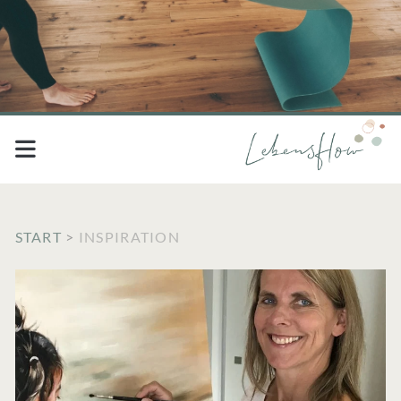
START
>
INSPIRATION
Kategorie:
<span>Inspiration</sp