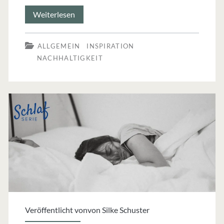
Naturkosmetik
Weiterlesen
selbst
ALLGEMEIN
INSPIRATION
machen:
NACHHALTIGKEIT
Tipps
aus
Wiesbaden
Veröffentlicht vonvon
Silke Schuster